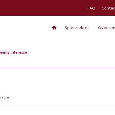
FAQ
Contac
Spierziekten
Over on
einig interesse
erlee