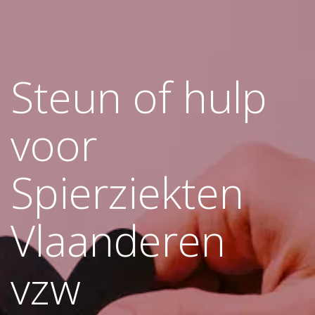
Steun of hulp
voor
Spierziekten
Vlaanderen
vzw