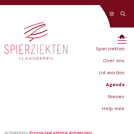
FAQ
Contact
AANMELDEN
Webwinkel
Spierziekten
Over ons
Lid worden
Agenda
Nieuws
Help mee
Activiteiten
>
Provinciaal etentje Antwerpen