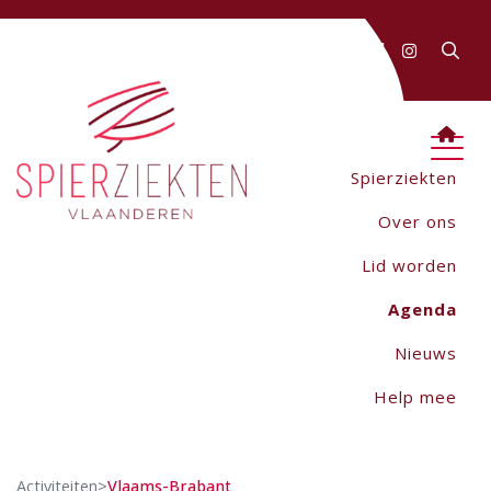
FAQ
Contact
AANMELDEN
Webwinkel
Spierziekten
Over ons
Lid worden
Agenda
Nieuws
Help mee
Activiteiten
>
Vlaams-Brabant