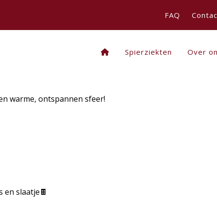
FAQ
Contac
Spierziekten
Over o
een warme, ontspannen sfeer!
n slaatje🍫