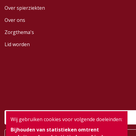
Over spierziekten
Over ons
Zorgthema's
Lid worden
Wij gebruiken cookies voor volgende doeleinden:
Bijhouden van statistieken omtrent