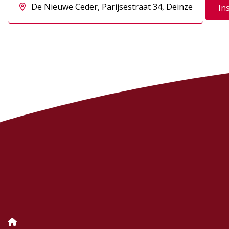
De Nieuwe Ceder, Parijsestraat 34, Deinze
In