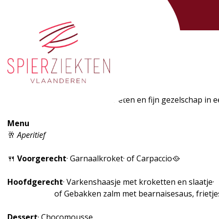
Kom mee genieten van lekker eten en fijn gezelschap in 
Menu
🥂
Aperitief
🍴
Voorgerecht
· Garnaalkroket· of Carpaccio🥘
Hoofdgerecht
· Varkenshaasje met kroketten en slaatje·
of Gebakken zalm met bearnaisesaus, frietjes e
Dessert
· Chocomousse