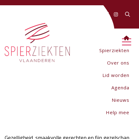
FAQ
Contact
AANMELDEN
Webwinkel
Spierziekten
Over ons
Lid worden
Agenda
Nieuws
Help mee
Gezelligheid, smaakvolle gerechten en fijn gezelschap,